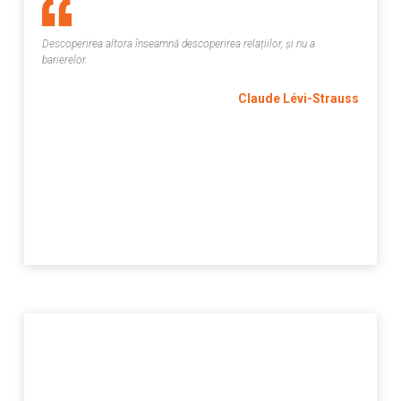
Descoperirea altora înseamnă descoperirea relațiilor, și nu a
barierelor.
Claude Lévi-Strauss