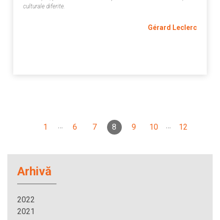
culturale diferite.
Gérard Leclerc
…
…
1
6
7
8
9
10
12
Arhivă
2022
2021