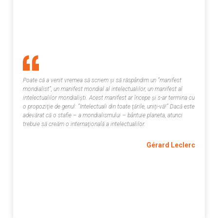
Poate că a venit vremea să scriem şi să răspândim un ”manifest
mondialist”, un
manifest mondial al intelectualilor,
un
manifest al
intelectualilor mondialişti.
Acest manifest ar începe şi s-ar termina cu
o propoziţie de genul: ”Intelectuali din toate ţările, uniţi-vă!” Dacă este
adevărat că o stafie – a mondialismului – bântuie planeta, atunci
trebuie să creăm o internaţională a intelectualilor.
Gérard Leclerc