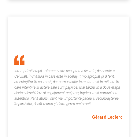
Într-o primă etapă, toleranţa este acceptarea de voie, de nevoie a
Celuilalt, în măsura în care este în acelaşi timp apropiat şi diferit,
ameninţător în aparenţă, dar comunicativ în realitate şi în măsura în
care intenţiile şi actele sale sunt paşnice. Mai târziu, în a doua etapă,
devine deschidere şi angajament reciproc, înţelegere şi comunicare
autentică. Până atunci, sunt mai importante pacea şi recunoaşterea
împărtăşită, decât teama şi distrugerea reciprocă.
Gérard Leclerc