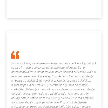
Probabil că singura valoare în acelaşi timp religioasă, etică şi politică
ce pare în măsură să devină universală este toleranţa. Ea nu
desemnează altceva decât
recunoaşterea
Celuilalt ca fiind Celălalt. O
recunoaştere empirică în acelaşi timp
de facto
(recunosc existenţa
empirică a Celuilalt lângă mine) şi
de iure
(îi recunosc Celuilalt nu
numai dreptul la existenţă, ci şi dreptul de a-şi urma obiceiurile,
credinţele). Toleranţa înseamnă recunoaşterea nu numai a existenţei
Celuilalt, ci şi a
valorii
sale şi a valorilor sale. Toleranţa este, în
acelaşi timp, o virtute filozofică, etică şi politică. Este rodul raţiunii
transculturale, al conştiinţei universale. Prin natură depăşeşte
civilizaţiile, pentru că se referă la raporturile între valori morale şi