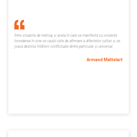
Între situațiile de metisaj și acela în care se manifestă cu virulență
încrederea în sine se caută căile de afirmare a diferitelor culturi și se
joacă destinul întâlnirii conflictuale dintre particular și universal.
Armand Mattelart