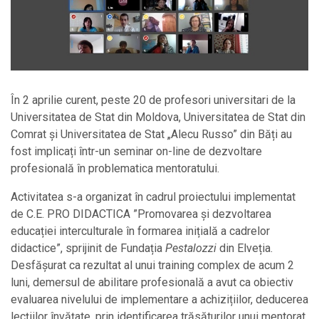
În 2 aprilie curent, peste 20 de profesori universitari de la
Universitatea de Stat din Moldova, Universitatea de Stat din
Comrat și Universitatea de Stat „Alecu Russo” din Băți au
fost implicați într-un seminar on-line de dezvoltare
profesională în problematica mentoratului.
Activitatea s-a organizat în cadrul proiectului implementat
de C.E. PRO DIDACTICA ”Promovarea și dezvoltarea
educației interculturale în formarea inițială a cadrelor
didactice”, sprijinit de Fundația
Pestalozzi
din Elveția.
Desfășurat ca rezultat al unui training complex de acum 2
luni, demersul de abilitare profesională a avut ca obiectiv
evaluarea nivelului de implementare a achizițiilor, deducerea
lecțiilor învățate, prin identificarea trăsăturilor unui mentorat