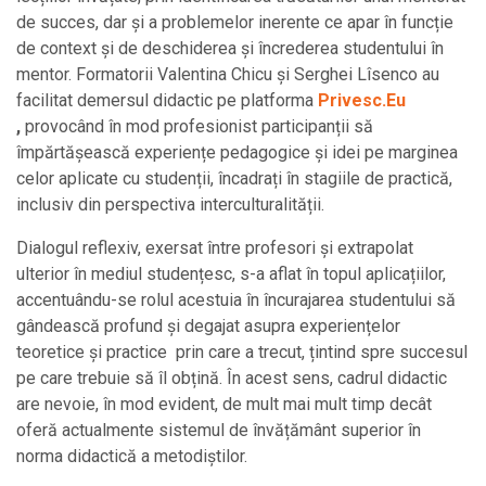
de succes, dar și a problemelor inerente ce apar în funcție
de context și de deschiderea și încrederea studentului în
mentor. Formatorii Valentina Chicu și Serghei Lîsenco au
facilitat demersul didactic pe platforma
Privesc.Eu
,
provocând în mod profesionist participanții să
împărtășească experiențe pedagogice și idei pe marginea
celor aplicate cu studenții, încadrați în stagiile de practică,
inclusiv din perspectiva interculturalității.
Dialogul reflexiv, exersat între profesori și extrapolat
ulterior în mediul studențesc, s-a aflat în topul aplicațiilor,
accentuându-se rolul acestuia în încurajarea studentului să
gândească profund și degajat asupra experiențelor
teoretice și practice prin care a trecut, țintind spre succesul
pe care trebuie să îl obțină. În acest sens, cadrul didactic
are nevoie, în mod evident, de mult mai mult timp decât
oferă actualmente sistemul de învățământ superior în
norma didactică a metodiștilor.