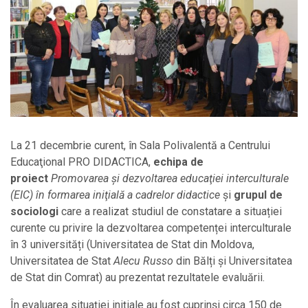
La 21 decembrie curent, în Sala Polivalentă a Centrului
Educaţional PRO DIDACTICA,
echipa de
proiect
Promovarea şi dezvoltarea educaţiei interculturale
(EIC) în formarea iniţială a cadrelor didactice
şi
grupul de
sociologi
care a realizat studiul de constatare a situației
curente cu privire la dezvoltarea competenței interculturale
în 3 universități (Universitatea de Stat din Moldova,
Universitatea de Stat
Alecu Russo
din Bălți și Universitatea
de Stat din Comrat) au prezentat rezultatele evaluării.
În evaluarea situaţiei iniţiale au fost cuprinşi circa 150 de