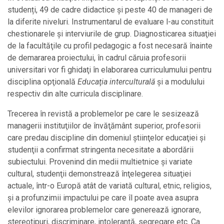
studenți, 49 de cadre didactice și peste 40 de manageri de
la diferite niveluri. Instrumentarul de evaluare l-au constituit
chestionarele și interviurile de grup. Diagnosticarea situaţiei
de la facultăţile cu profil pedagogic a fost necesară înainte
de demararea proiectului, în cadrul căruia profesorii
universitari vor fi ghidaţi în elaborarea curriculumului pentru
disciplina opţională
Educaţia interculturală
şi a modulului
respectiv din alte curricula disciplinare.
Trecerea în revistă a problemelor pe care le sesizează
managerii instituţiilor de învăţământ superior, profesorii
care predau discipline din domeniul ştiinţelor educaţiei şi
studenţii a confirmat stringenta necesitate a abordării
subiectului. Provenind din medii multietnice şi variate
cultural, studenţii demonstrează înţelegerea situaţiei
actuale, într-o Europă atât de variată cultural, etnic, religios,
şi a profunzimii impactului pe care îl poate avea asupra
elevilor ignorarea problemelor care generează ignorare,
stereotipuri, discriminare, intoleranţă, segregare etc. Ca