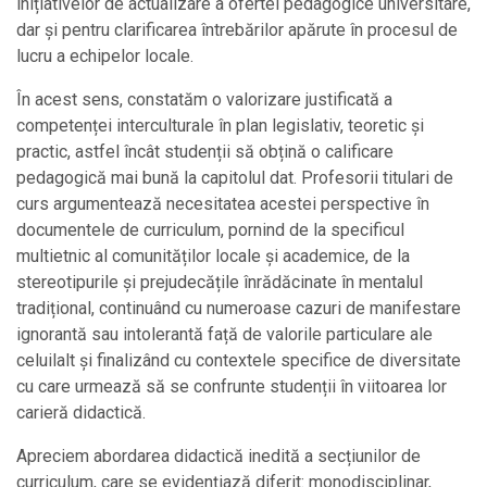
inițiativelor de actualizare a ofertei pedagogice universitare,
dar și pentru clarificarea întrebărilor apărute în procesul de
lucru a echipelor locale.
În acest sens, constatăm o valorizare justificată a
competenței interculturale în plan legislativ, teoretic și
practic, astfel încât studenții să obțină o calificare
pedagogică mai bună la capitolul dat. Profesorii titulari de
curs argumentează necesitatea acestei perspective în
documentele de curriculum, pornind de la specificul
multietnic al comunităților locale și academice, de la
stereotipurile și prejudecățile înrădăcinate în mentalul
tradițional, continuând cu numeroase cazuri de manifestare
ignorantă sau intolerantă față de valorile particulare ale
celuilalt și finalizând cu contextele specifice de diversitate
cu care urmează să se confrunte studenții în viitoarea lor
carieră didactică.
Apreciem abordarea didactică inedită a secțiunilor de
curriculum, care se evidențiază diferit: monodisciplinar,