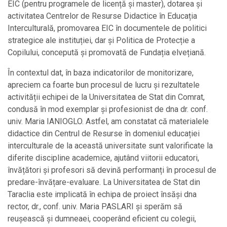
EIC (pentru programele de licență și master), dotarea și
activitatea Centrelor de Resurse Didactice în Educația
Interculturală, promovarea EIC în documentele de politici
strategice ale instituției, dar și Politica de Protecție a
Copilului, concepută și promovată de Fundația elvețiană.
În contextul dat, în baza indicatorilor de monitorizare,
apreciem ca foarte bun procesul de lucru și rezultatele
activității echipei de la Universitatea de Stat din Comrat,
condusă în mod exemplar și profesionist de dna dr. conf.
univ. Maria IANIOGLO. Astfel, am constatat că materialele
didactice din Centrul de Resurse în domeniul educației
interculturale de la această universitate sunt valorificate la
diferite discipline academice, ajutând viitorii educatori,
învățători și profesori să devină performanți în procesul de
predare-învățare-evaluare. La Universitatea de Stat din
Taraclia este implicată în echipa de proiect însăși dna
rector, dr., conf. univ. Maria PASLARI și sperăm să
reușească și dumneaei, cooperând eficient cu colegii,