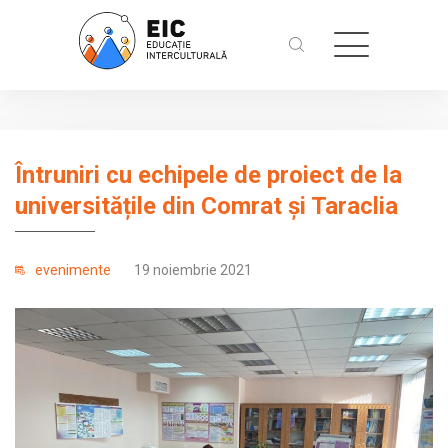
Întruniri cu echipele de proiect de la
universitățile din Comrat și Taraclia
evenimente
19 noiembrie 2021