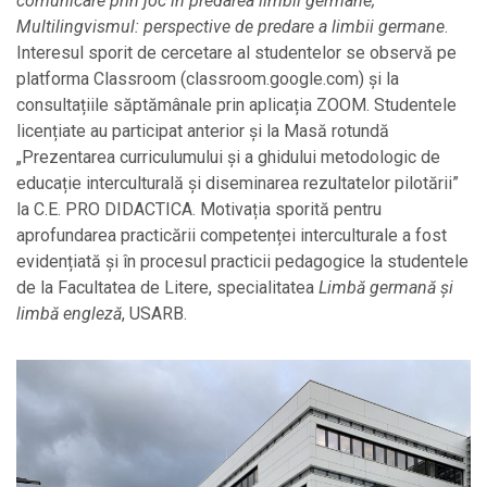
comunicare prin joc în predarea limbii germane;
Multilingvismul: perspective de predare a limbii germane
.
Interesul sporit de cercetare al studentelor se observă pe
platforma Classroom (classroom.google.com) și la
consultațiile săptămânale prin aplicația ZOOM. Studentele
licențiate au participat anterior și la Masă rotundă
„Prezentarea curriculumului și a ghidului metodologic de
educație interculturală și diseminarea rezultatelor pilotării”
la C.E. PRO DIDACTICA. Motivația sporită pentru
aprofundarea practicării competenței interculturale a fost
evidențiată și în procesul practicii pedagogice la studentele
de la Facultatea de Litere, specialitatea
Limbă germană şi
limbă engleză
, USARB.