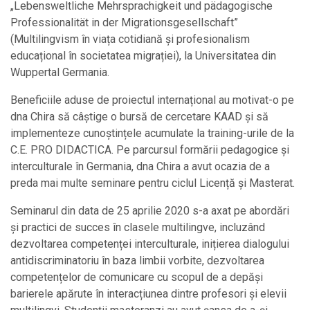
„Lebensweltliche Mehrsprachigkeit und pädagogische
Professionalität in der Migrationsgesellschaft”
(Multilingvism în viața cotidiană și profesionalism
educațional în societatea migrației), la Universitatea din
Wuppertal Germania.
Beneficiile aduse de proiectul internațional au motivat-o pe
dna Chira să câștige o bursă de cercetare KAAD și să
implementeze cunoștințele acumulate la training-urile de la
C.E. PRO DIDACTICA. Pe parcursul formării pedagogice și
interculturale în Germania, dna Chira a avut ocazia de a
preda mai multe seminare pentru ciclul Licență și Masterat.
Seminarul din data de 25 aprilie 2020 s-a axat pe abordări
și practici de succes în clasele multilingve, incluzând
dezvoltarea competenței interculturale, inițierea dialogului
antidiscriminatoriu în baza limbii vorbite, dezvoltarea
competențelor de comunicare cu scopul de a depăși
barierele apărute în interacțiunea dintre profesori și elevii