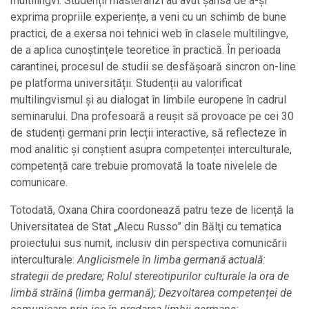
multilingvi. Studenții masteranzi au avut șansa de a-și
exprima propriile experiențe, a veni cu un schimb de bune
practici, de a exersa noi tehnici web în clasele multilingve,
de a aplica cunoștințele teoretice în practică. În perioada
carantinei, procesul de studii se desfășoară sincron on-line
pe platforma universității. Studenții au valorificat
multilingvismul și au dialogat în limbile europene în cadrul
seminarului. Dna profesoară a reușit să provoace pe cei 30
de studenți germani prin lecții interactive, să reflecteze în
mod analitic și conștient asupra competenței interculturale,
competență care trebuie promovată la toate nivelele de
comunicare.
Totodată, Oxana Chira coordonează patru teze de licență la
Universitatea de Stat „Alecu Russo” din Bălţi cu tematica
proiectului sus numit, inclusiv din perspectiva comunicării
interculturale:
Anglicismele în limba germană actuală:
strategii de predare; Rolul stereotipurilor culturale la ora de
limbă străină (limba germană); Dezvoltarea competenței de