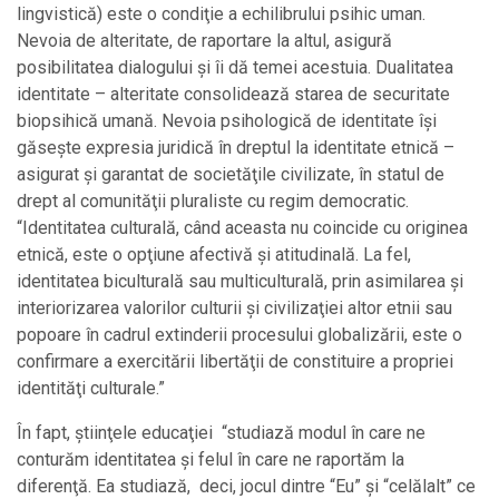
lingvistică) este o condiţie a echilibrului psihic uman.
Nevoia de alteritate, de raportare la altul, asigură
posibilitatea dialogului şi îi dă temei acestuia. Dualitatea
identitate – alteritate consolidează starea de securitate
biopsihică umană. Nevoia psihologică de identitate îşi
găseşte expresia juridică în dreptul la identitate etnică –
asigurat şi garantat de societăţile civilizate, în statul de
drept al comunităţii pluraliste cu regim democratic.
“Identitatea culturală, când aceasta nu coincide cu originea
etnică, este o opţiune afectivă şi atitudinală. La fel,
identitatea biculturală sau multiculturală, prin asimilarea şi
interiorizarea valorilor culturii şi civilizaţiei altor etnii sau
popoare în cadrul extinderii procesului globalizării, este o
confirmare a exercitării libertăţii de constituire a propriei
identităţi culturale.”
În fapt, ştiinţele educaţiei “studiază modul în care ne
conturăm identitatea şi felul în care ne raportăm la
diferenţă. Ea studiază, deci, jocul dintre “Eu” şi “celălalt” ce