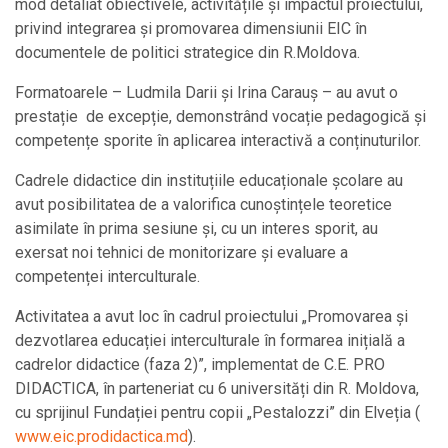
mod detaliat obiectivele, activitățile și impactul proiectului,
privind integrarea și promovarea dimensiunii EIC în
documentele de politici strategice din R.Moldova.
Formatoarele – Ludmila Darii și Irina Carauș – au avut o
prestație de excepție, demonstrând vocație pedagogică și
competențe sporite în aplicarea interactivă a conținuturilor.
Cadrele didactice din instituțiile educaționale școlare au
avut posibilitatea de a valorifica cunoștințele teoretice
asimilate în prima sesiune și, cu un interes sporit, au
exersat noi tehnici de monitorizare și evaluare a
competenței interculturale.
Activitatea a avut loc în cadrul proiectului „Promovarea și
dezvotlarea educației interculturale în formarea inițială a
cadrelor didactice (faza 2)”, implementat de C.E. PRO
DIDACTICA, în parteneriat cu 6 universități din R. Moldova,
cu sprijinul Fundației pentru copii „Pestalozzi” din Elveția (
www.eic.prodidactica.md
).