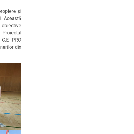
ropiere și
ii. Această
e obiective
. Proiectul
e C.E. PRO
nerilor din