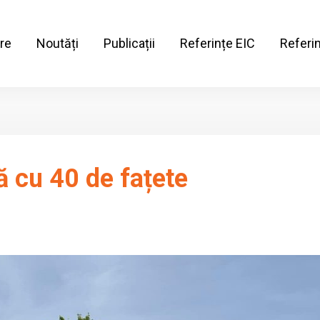
re
Noutăți
Publicații
Referințe EIC
Referi
lă cu 40 de fațete