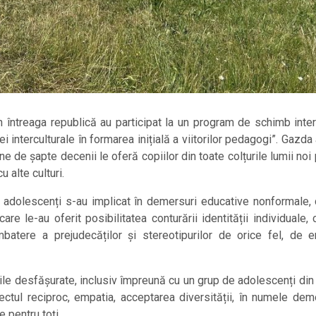
 întreaga republică au participat la un program de schimb interc
 interculturale în formarea inițială a viitorilor pedagogi”. Gazda
ne de șapte decenii le oferă copiilor din toate colțurile lumii noi p
 alte culturi.
de adolescenți s-au implicat în demersuri educative nonformale, 
e le-au oferit posibilitatea conturării identității individuale, 
mbatere a prejudecăților și stereotipurilor de orice fel, de e
tățile desfășurate, inclusiv împreună cu un grup de adolescenți din 
pectul reciproc, empatia, acceptarea diversității, în numele demo
e pentru toți.