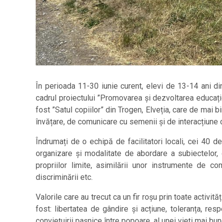
În perioada 11-30 iunie curent, elevi de 13-14 ani din
cadrul proiectului ”Promovarea și dezvoltarea educației
fost ”Satul copiilor” din Trogen, Elveția, care de mai bi
învățare, de comunicare cu semenii și de interacțiune cu
Îndrumați de o echipă de facilitatori locali, cei 40 
organizare și modalitate de abordare a subiectelor, car
propriilor limite, asimilării unor instrumente de co
discriminării etc.
Valorile care au trecut ca un fir roșu prin toate activi
fost: libertatea de gândire și acțiune, toleranța, res
conviețuirii pașnice între popoare, al unei vieți mai bun