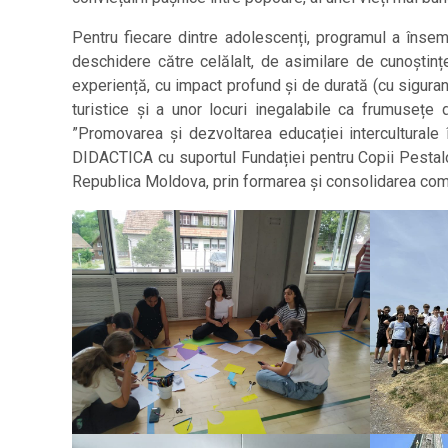
Pentru fiecare dintre adolescenți, programul a înse
deschidere către celălalt, de asimilare de cunoștințe 
experiență, cu impact profund și de durată (cu siguran
turistice și a unor locuri inegalabile ca frumusețe d
”Promovarea și dezvoltarea educației interculturale 
DIDACTICA cu suportul Fundației pentru Copii Pestalozz
Republica Moldova, prin formarea și consolidarea comp