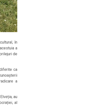
ultural, în
 acestuia a
rilejuri de
diferite ca
cunoașterii
radicare a
Elveția, au
crației, al