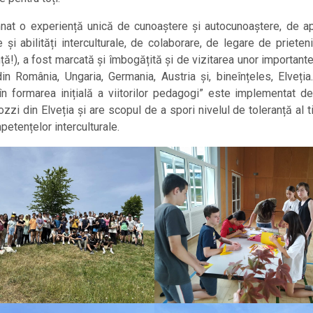
mnat o experiență unică de cunoaștere și autocunoaștere, de ap
și abilități interculturale, de colaborare, de legare de prieten
ță!), a fost marcată și îmbogățită și de vizitarea unor important
in România, Ungaria, Germania, Austria și, bineînțeles, Elveția
în formarea inițială a viitorilor pedagogi” este implementat d
i din Elveția și are scopul de a spori nivelul de toleranță al ti
etențelor interculturale.