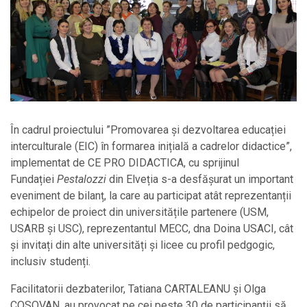
În cadrul proiectului ”Promovarea și dezvoltarea educației
interculturale (EIC) în formarea inițială a cadrelor didactice”,
implementat de CE PRO DIDACTICA, cu sprijinul
Fundației
Pestalozzi
din Elveția s-a desfășurat un important
eveniment de bilanț, la care au participat atât reprezentanții
echipelor de proiect din universitățile partenere (USM,
USARB şi USC), reprezentantul MECC, dna Doina USACI, cât
și invitați din alte universități și licee cu profil pedgogic,
inclusiv studenți.
Facilitatorii dezbaterilor, Tatiana CARTALEANU și Olga
COSOVAN, au provocat pe cei peste 30 de participanții să