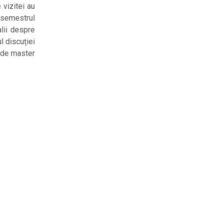
 vizitei au
u semestrul
alii despre
l discuției
e de master