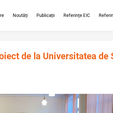
re
Noutăți
Publicații
Referințe EIC
Referi
oiect de la Universitatea de 