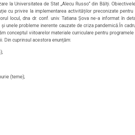
zare la Universitatea de Stat „Alecu Russo” din Bălți. Obiectivele
uție cu privire la implementarea activităților preconizate pentr
orul locul, dna dr. conf. univ. Tatiana Șova ne-a informat în det
dar și unele probleme inerente cauzate de criza pandemică.În cadru
orăm conceptul viitoarelor materiale curriculare pentru programel
ii. Din cuprinsul acestora enunțăm:
);
purie (teme);