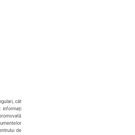
gulari, cât
 informați
i promovată
ocumentelor
entrului de