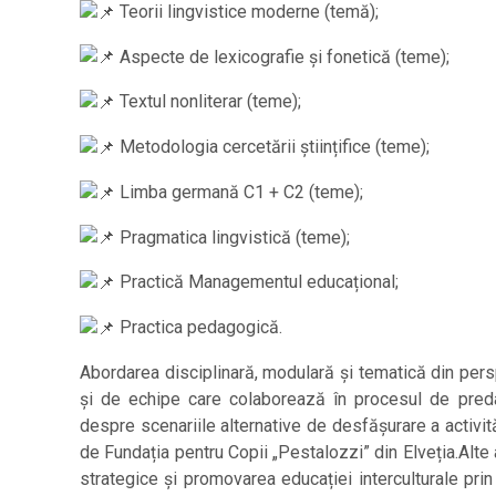
Teorii lingvistice moderne (temă);
Aspecte de lexicografie și fonetică (teme);
Textul nonliterar (teme);
Metodologia cercetării științifice (teme);
Limba germană C1 + C2 (teme);
Pragmatica lingvistică (teme);
Practică Managementul educațional;
Practica pedagogică.
Abordarea disciplinară, modulară și tematică din perspe
și de echipe care colaborează în procesul de preda
despre scenariile alternative de desfășurare a activită
de Fundația pentru Copii „Pestalozzi” din Elveția.Alte
strategice și promovarea educației interculturale prin