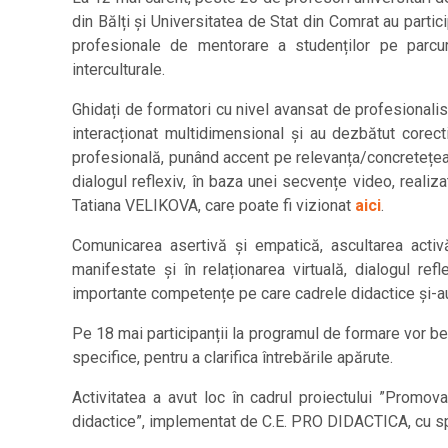
din Bălți și Universitatea de Stat din Comrat au partic
profesionale de mentorare a studenților pe parcurs
interculturale.
Ghidați de formatori cu nivel avansat de profesional
interacționat multidimensional și au dezbătut corect
profesională, punând accent pe relevanța/concretețea ind
dialogul reflexiv, în baza unei secvențe video, reali
Tatiana VELIKOVA, care poate fi vizionat
aici
.
Comunicarea asertivă și empatică, ascultarea activă
manifestate și în relaționarea virtuală, dialogul re
importante competențe pe care cadrele didactice și-au p
Pe 18 mai participanții la programul de formare vor ben
specifice, pentru a clarifica întrebările apărute.
Activitatea a avut loc în cadrul proiectului ”Promova
didactice”, implementat de C.E. PRO DIDACTICA, cu spr