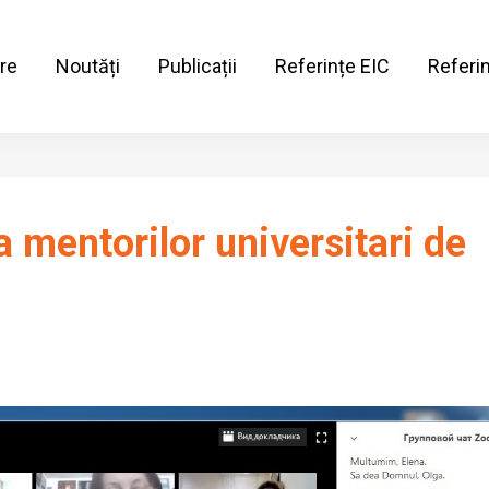
re
Noutăți
Publicații
Referințe EIC
Referi
a mentorilor universitari de