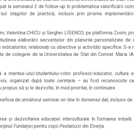
ipat la seminarul 2 de follow-up în problematica valorificării co
ul stagiilor de practică, inclusiv prin prisma implementării
ism, Valentina CHICU și Serghei LÎSENCO, pe platforma Zoom, pro
itudinea elaborării secvențelor din planurile personalizate de 
icatorilor, relaționați cu obiective și activități specifice. S-a r
zate de colegele de la Universitatea de Stat din Comrat: Maria 
 a mentee-ului/studentului-viitor profesor/educator, cultura e
flexiv, organizat după toate cerințele – au fost recunoscute c
ropus să și le dezvolte, în mod prioritar, în continuare.
eficia de următorul seminar on-line în domeniul dat, inclusiv de 
rea și dezvoltarea educației interculturale în formarea inițială
ijinul Fundației pentru copii
Pestalozzi
din Elveția.