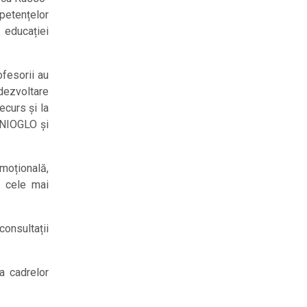
mpetențelor
 educației
fesorii au
dezvoltare
ecurs și la
IANIOGLO și
moțională,
a cele mai
consultații
 a cadrelor