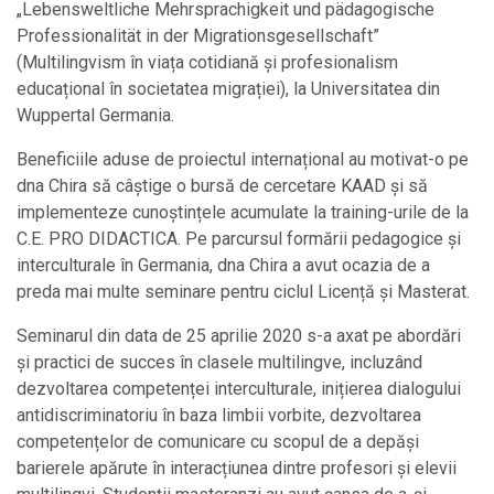
„Lebensweltliche Mehrsprachigkeit und pädagogische
Professionalität in der Migrationsgesellschaft”
(Multilingvism în viața cotidiană și profesionalism
educațional în societatea migrației), la Universitatea din
Wuppertal Germania.
Beneficiile aduse de proiectul internațional au motivat-o pe
dna Chira să câștige o bursă de cercetare KAAD și să
implementeze cunoștințele acumulate la training-urile de la
C.E. PRO DIDACTICA. Pe parcursul formării pedagogice și
interculturale în Germania, dna Chira a avut ocazia de a
preda mai multe seminare pentru ciclul Licență și Masterat.
Seminarul din data de 25 aprilie 2020 s-a axat pe abordări
și practici de succes în clasele multilingve, incluzând
dezvoltarea competenței interculturale, inițierea dialogului
antidiscriminatoriu în baza limbii vorbite, dezvoltarea
competențelor de comunicare cu scopul de a depăși
barierele apărute în interacțiunea dintre profesori și elevii