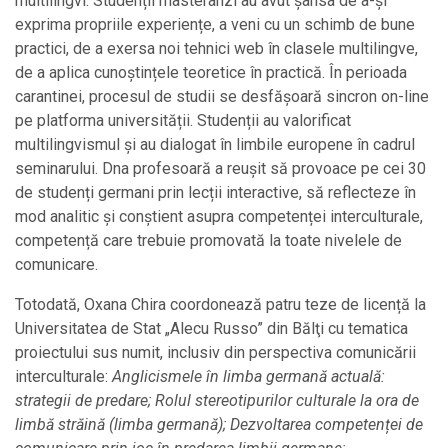
multilingvi. Studenții masteranzi au avut șansa de a-și
exprima propriile experiențe, a veni cu un schimb de bune
practici, de a exersa noi tehnici web în clasele multilingve,
de a aplica cunoștințele teoretice în practică. În perioada
carantinei, procesul de studii se desfășoară sincron on-line
pe platforma universității. Studenții au valorificat
multilingvismul și au dialogat în limbile europene în cadrul
seminarului. Dna profesoară a reușit să provoace pe cei 30
de studenți germani prin lecții interactive, să reflecteze în
mod analitic și conștient asupra competenței interculturale,
competență care trebuie promovată la toate nivelele de
comunicare.
Totodată, Oxana Chira coordonează patru teze de licență la
Universitatea de Stat „Alecu Russo” din Bălţi cu tematica
proiectului sus numit, inclusiv din perspectiva comunicării
interculturale:
Anglicismele în limba germană actuală:
strategii de predare; Rolul stereotipurilor culturale la ora de
limbă străină (limba germană); Dezvoltarea competenței de