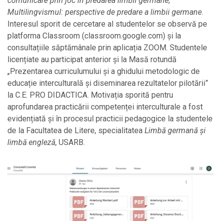
comunicare prin joc în predarea limbii germane;
Multilingvismul: perspective de predare a limbii germane
.
Interesul sporit de cercetare al studentelor se observă pe
platforma Classroom (classroom.google.com) și la
consultațiile săptămânale prin aplicația ZOOM. Studentele
licențiate au participat anterior și la Masă rotundă
„Prezentarea curriculumului și a ghidului metodologic de
educație interculturală și diseminarea rezultatelor pilotării”
la C.E. PRO DIDACTICA. Motivația sporită pentru
aprofundarea practicării competenței interculturale a fost
evidențiată și în procesul practicii pedagogice la studentele
de la Facultatea de Litere, specialitatea
Limbă germană şi
limbă engleză
, USARB.