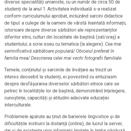
diverse specialități umaniste, cu un număr de circa 50 de
studenți de la anul 1. Activitatea individuală s-a realizat
conform curriculumului aprobat, incluzând sarcini didactice
de tipul: a culege de la oameni de vârstă înaintată informații,
istorioare despre diverse sărbători ale reprezentanților
diferitor etnii, culturi din localitate de baștină (sat/oraș) a
studentului; a scrie eseu cu tematica (la alegere):
Cea mai
semnificativă sărbătoare populară/ Obiceiul preferat în
familia mea/ Descrierea celei mai vechi fotografii familiale
.
Temele, conținutul și sarcinile de învățare au trezit un
interes deosebit la studenți, ei povestind cu entuziasm
despre desfășurarea diverselor sărbători etnice care se
petrec în localitățile lor de baștină, demonstrând înțelegere,
cunoștințe, capacități și atitudini adecvate educației
interculturale.
Problemele apărute au ținut de barierele lingvistice și de
dificultățile instruirii la distanță (online), de lucrul la server,
dar și de existența unor informații limitate în limba găgăuză.