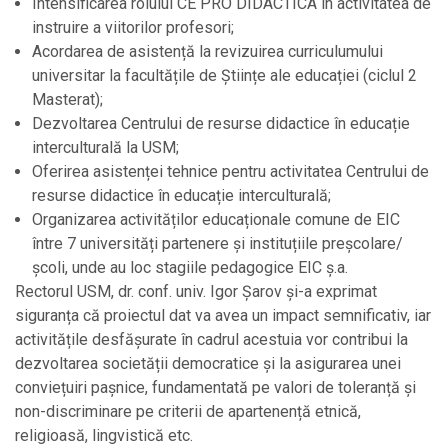
Intensificarea rolului CE PRO DIDACTICA în activitatea de
instruire a viitorilor profesori;
Acordarea de asistență la revizuirea curriculumului
universitar la facultățile de Științe ale educației (ciclul 2
Masterat);
Dezvoltarea Centrului de resurse didactice în educație
interculturală la USM;
Oferirea asistenței tehnice pentru activitatea Centrului de
resurse didactice în educație interculturală;
Organizarea activităților educaționale comune de EIC
între 7 universități partenere și instituțiile preșcolare/
școli, unde au loc stagiile pedagogice EIC ș.a.
Rectorul USM, dr. conf. univ. Igor Șarov și-a exprimat
siguranța că proiectul dat va avea un impact semnificativ, iar
activitățile desfășurate în cadrul acestuia vor contribui la
dezvoltarea societății democratice și la asigurarea unei
conviețuiri pașnice, fundamentată pe valori de toleranță și
non-discriminare pe criterii de apartenență etnică,
religioasă, lingvistică etc.