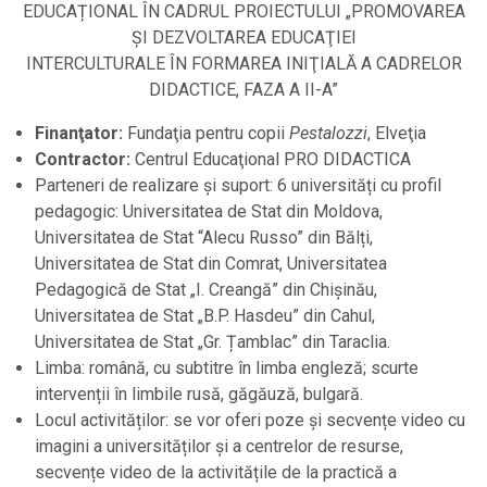
EDUCAȚIONAL ÎN CADRUL PROIECTULUI „PROMOVAREA
ŞI DEZVOLTAREA EDUCAŢIEI
INTERCULTURALE ÎN FORMAREA INIŢIALĂ A CADRELOR
DIDACTICE, FAZA A II-A”
Finanţator:
Fundaţia pentru copii
Pestalozzi
, Elveţia
Contractor:
Centrul Educaţional PRO DIDACTICA
Parteneri de realizare și suport: 6 universități cu profil
pedagogic: Universitatea de Stat din Moldova,
Universitatea de Stat “Alecu Russo” din Bălți,
Universitatea de Stat din Comrat, Universitatea
Pedagogică de Stat „I. Creangă” din Chişinău,
Universitatea de Stat „B.P. Hasdeu” din Cahul,
Universitatea de Stat „Gr. Țamblac” din Taraclia.
Limba: română, cu subtitre în limba engleză; scurte
intervenții în limbile rusă, găgăuză, bulgară.
Locul activităților: se vor oferi poze și secvențe video cu
imagini a universităților și a centrelor de resurse,
secvențe video de la activitățile de la practică a