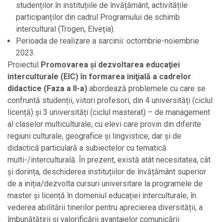
studenților în instituțiile de învățământ, activitățile
participanților din cadrul Programului de schimb
intercultural (Trogen, Elveția).
Perioada de realizare a sarcinii: octombrie-noiembrie
2023.
Proiectul
Promovarea şi dezvoltarea educaţiei
interculturale (EIC) în formarea iniţială a cadrelor
didactice (Faza a II-a)
abordează problemele cu care se
confruntă studenții, viitori profesori, din 4 universități (ciclul
licență) și 3 universități (ciclul masterat) – de management
al claselor multiculturale, cu elevi care provin din diferite
regiuni culturale, geografice și lingvistice, dar și de
didactică particulară a subiectelor cu tematică
multi-/interculturală. În prezent, există atât necesitatea, cât
și dorința, deschiderea instituțiilor de învățământ superior
de a iniția/dezvolta cursuri universitare la programele de
master și licență în domeniul educației interculturale, în
vederea abilitării tinerilor pentru aprecierea diversității, a
îmbunătăţirii și valorificării avantajelor comunicării