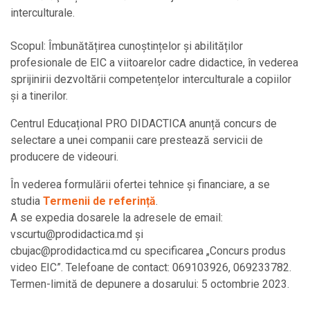
interculturale.
Scopul: Îmbunătățirea cunoștințelor și abilităților
profesionale de EIC a viitoarelor cadre didactice, în vederea
sprijinirii dezvoltării competențelor interculturale a copiilor
și a tinerilor.
Centrul Educațional PRO DIDACTICA anunță concurs de
selectare a unei companii care prestează servicii de
producere de videouri.
În vederea formulării ofertei tehnice și financiare, a se
studia
Termenii de referință
.
A se expedia dosarele la adresele de email:
vscurtu@prodidactica.md și
cbujac@prodidactica.md cu specificarea „Concurs produs
video EIC”. Telefoane de contact: 069103926, 069233782.
Termen-limită de depunere a dosarului: 5 octombrie 2023.