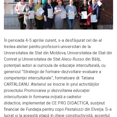
În perioada 4-5 aprilie curent, s-a desfăşurat cel de-al
treilea atelier pentru profesorii universitari de la
Universitatea de Stat din Moldova, Universitatea de Stat din
Comrat şi Universitatea de Stat
Alecu Russo
din Bălţi,
potenţiali autori ai curricula de educaţie interculturală, cu
genericul ”Strategii de formare-dezvoltare-evaluare a
competenţei interculturale”, formatoare dr. Tatiana
CARTALEANU. Atelierul se înscrie în şirul activităţilor
proiectului
Promovarea şi dezvoltarea educaţiei
interculturale în formarea iniţială a cadrelor
didactice,
implementat de CE PRO DIDACTICA, susţinut
financiar de Fundaţia pentru copii
Pestalozzi
din Elveţia. S-a
lucrat şi la această etapă în cheie constructivistă, accentul