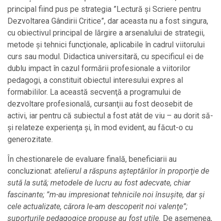
principal fiind pus pe strategia ”Lectură şi Scriere pentru
Dezvoltarea Gândirii Critice”, dar aceasta nu a fost singura,
cu obiectivul principal de lărgire a arsenalului de strategii,
metode şi tehnici funcţionale, aplicabile în cadrul viitorului
curs sau modul. Didactica universitară, cu specificul ei de
dublu impact în cazul formării profesionale a viitorilor
pedagogi, a constituit obiectul interesului expres al
formabililor. La această secvenţă a programului de
dezvoltare profesională, cursanţii au fost deosebit de
activi, iar pentru că subiectul a fost atât de viu – au dorit să-
şi relateze experienţa şi, în mod evident, au făcut-o cu
generozitate.
În chestionarele de evaluare finală, beneficiarii au
concluzionat:
atelierul a răspuns aşteptărilor în proporţie de
sută la sută; metodele de lucru au fost adecvate, chiar
fascinante; ”m-au impresionat tehnicile noi însuşite, dar şi
cele actualizate, cărora le-am descoperit noi valenţe”;
suporturile pedagogice propuse
au fost utile.
De asemenea,