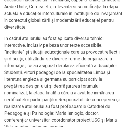
Arabe Unite, Coreea etc.; relevanța și semnificația la etapa
actuală a educației interculturale în instituțiile de învățământ
în contextul globalizării și modernizării educației pentru
diversitate.
În cadrul atelierului au fost aplicate diverse tehnici
interactive, inclusiv pe baza unor texte accesibile,
”incitante” şi situaţii educaționale care au provocat reflecţii
şi discuţii, utilizându-se diverse forme de organizare a
informaţiei, ce au asigurat derularea eficientă a discuțiilor.
Studenții, viitori pedagogi de la specialitatea Limba și
literatura engleză și germană au participat activ la
pregătirea design-ului și desfășurarea forumului
nominalizat, la etapa finală a căruia a avut loc înmânarea
certificatelor participanților Responsabili de conceperea și
realizarea atelierului au fost profesoarele Catedrei de
Pedagogie și Psihologie: Maria Ianioglo, doctor,
conferențiar universitar, coordonator proiect USC și Maria
Vlah, master, lector universitar.