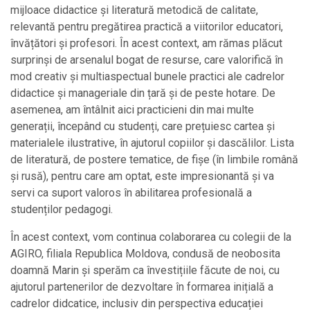
mijloace didactice și literatură metodică de calitate,
relevantă pentru pregătirea practică a viitorilor educatori,
învățători și profesori. În acest context, am rămas plăcut
surprinși de arsenalul bogat de resurse, care valorifică în
mod creativ și multiaspectual bunele practici ale cadrelor
didactice și manageriale din țară și de peste hotare. De
asemenea, am întâlnit aici practicieni din mai multe
generații, începând cu studenți, care prețuiesc cartea și
materialele ilustrative, în ajutorul copiilor și dascălilor. Lista
de literatură, de postere tematice, de fișe (în limbile română
și rusă), pentru care am optat, este impresionantă și va
servi ca suport valoros în abilitarea profesională a
studenților pedagogi.
În acest context, vom continua colaborarea cu colegii de la
AGIRO, filiala Republica Moldova, condusă de neobosita
doamnă Marin și sperăm ca învestițiile făcute de noi, cu
ajutorul partenerilor de dezvoltare în formarea inițială a
cadrelor didcatice, inclusiv din perspectiva educației